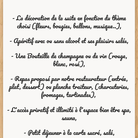
- La décoration de la suite en fonction du thème
choisi (fleurs, bougies, ballons, musique..),
- Apéritif avec ou sans alcool et ses plaisirs salés,
- Une Bouteille de champagne ou de vin (rouge,
blanc, rosé),
- Repas proposé par notre restaurateur (entrée,
plat, dessert) ou planche traiteur, (charcuteries,
fromages, tartinades),
- L'accès privatif et illimité à l'espace bien être spa,
sauna,
- Petit déjeuner à la carte sucré, salé,