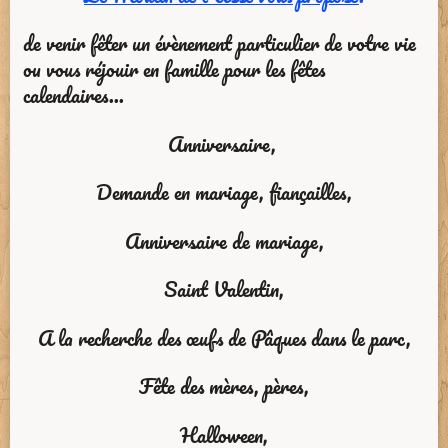
de venir fêter un évènement particulier
de votre vie
ou
vous réjouir en famille pour les fêtes
calendaires...
Anniversaire,
Demande en mariage, fiançailles,
Anniversaire de mariage,
Saint Valentin,
A la recherche des œufs de Pâques dans le parc,
Fête des mères, pères,
Halloween
,