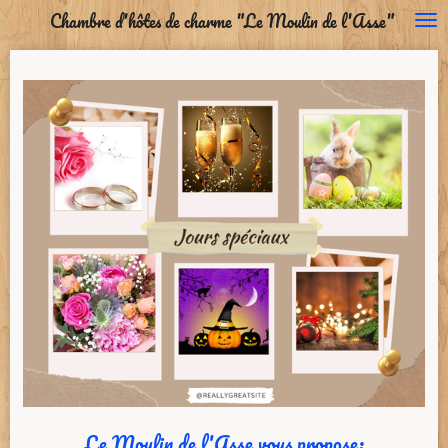
Chambre d'hôtes de charme "Le Moulin de l'Asse"
Passer
au
contenu
principal
Le Moulin de l'Asse vous propose
: